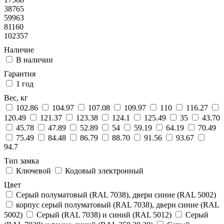
38765
59963
81160
102357
Наличие
В наличии
Гарантия
1 год
Вес, кг
102.86
104.97
107.08
109.97
110
116.27
120.49
121.37
123.38
124.1
125.49
35
43.70
45.78
47.89
52.89
54
59.19
64.19
70.49
75.49
84.48
86.79
88.70
91.56
93.67
94.7
Тип замка
Ключевой
Кодовый электронный
Цвет
Cерый полуматовый (RAL 7038), двери синие (RAL 5002)
корпус серый полуматовый (RAL 7038), двери синие (RAL
5002)
Серый (RAL 7038) и синий (RAL 5012)
Серый