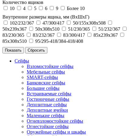
Количество ящиков
10
4
5
6
9
Более 10
Внутренние размеры ящика, мм (ВхШхГ)
102/232/367
47/300/417
50/155x308x508
50x239x367
50x308x510
51/230/365
51/232/367
83/230/365
83/232/367
83/300/417
85x239x367
85x308x510
95/295-418/384-418/408
Сейфы
Взломостойкие сейфы
Мебельные сейфы
SMART-сейфы
Банковские сейфы
Большие сейфы
Встраиваемые сейфы
Гостиничные сейфы
Депозитные сейфы
Депозитные ячейки
Маленькие сейфы
Огневзломостойкие сейфы
Огнестойкие сейфы
Оружейные сейфы и шкафы