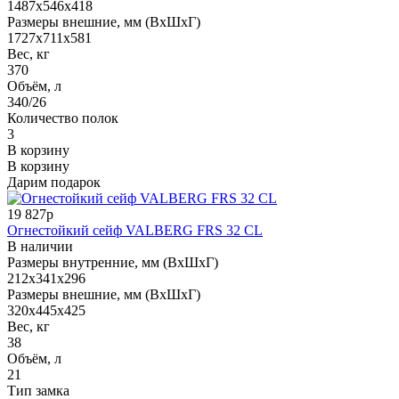
1487x546x418
Размеры внешние, мм (ВхШхГ)
1727x711x581
Вес, кг
370
Объём, л
340/26
Количество полок
3
В корзину
В корзину
Дарим подарок
19 827р
Огнестойкий сейф VALBERG FRS 32 CL
В наличии
Размеры внутренние, мм (ВхШхГ)
212x341x296
Размеры внешние, мм (ВхШхГ)
320x445x425
Вес, кг
38
Объём, л
21
Тип замка