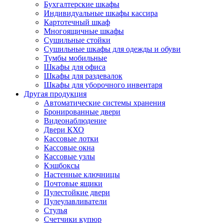
Бухгалтерские шкафы
Индивидуальные шкафы кассира
Картотечный шкаф
Многоящичные шкафы
Сушильные стойки
Сушильные шкафы для одежды и обуви
Тумбы мобильные
Шкафы для офиса
Шкафы для раздевалок
Шкафы для уборочного инвентаря
Другая продукция
Автоматические системы хранения
Бронированные двери
Видеонаблюдение
Двери КХО
Кассовые лотки
Кассовые окна
Кассовые узлы
Кэшбоксы
Настенные ключницы
Почтовые ящики
Пулестойкие двери
Пулеулавливатели
Стулья
Счетчики купюр