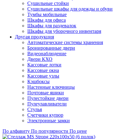
Сушильные стойки
Сушильные шкафы для одежды и обуви
Тумбы мобильные
Шкафы для офиса
Шкафы для раздевалок
Шкафы для уборочного инвентаря
Другая продукция
Автоматические системы хранения
Бронированные двери
Видеонаблюдение
Двери КХО
Кассовые лотки
Кассовые окна
Кассовые узлы
Кэшбоксы
Настенные ключницы
Почтовые ящики
Пулестойкие двери
Пулеулавливатели
Стулья
Счетчики купюр
Электронные замки
По алфавиту
По популярности
По цене