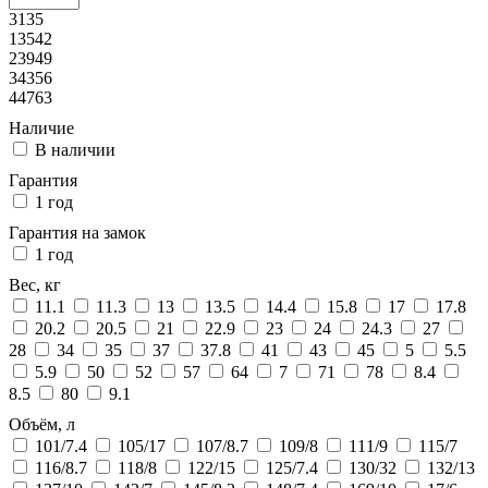
3135
13542
23949
34356
44763
Наличие
В наличии
Гарантия
1 год
Гарантия на замок
1 год
Вес, кг
11.1
11.3
13
13.5
14.4
15.8
17
17.8
20.2
20.5
21
22.9
23
24
24.3
27
28
34
35
37
37.8
41
43
45
5
5.5
5.9
50
52
57
64
7
71
78
8.4
8.5
80
9.1
Объём, л
101/7.4
105/17
107/8.7
109/8
111/9
115/7
116/8.7
118/8
122/15
125/7.4
130/32
132/13