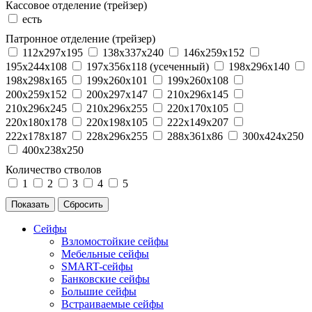
Кассовое отделение (трейзер)
есть
Патронное отделение (трейзер)
112x297x195
138x337x240
146x259x152
195x244x108
197x356x118 (усеченный)
198x296x140
198x298x165
199x260x101
199x260x108
200x259x152
200x297x147
210x296x145
210x296x245
210x296x255
220x170x105
220x180x178
220x198x105
222x149x207
222x178x187
228x296x255
288x361x86
300x424x250
400x238x250
Количество стволов
1
2
3
4
5
Сейфы
Взломостойкие сейфы
Мебельные сейфы
SMART-сейфы
Банковские сейфы
Большие сейфы
Встраиваемые сейфы