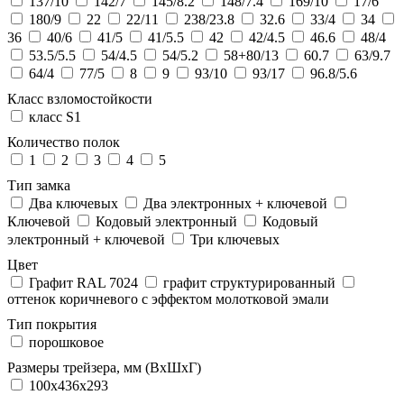
137/10
142/7
145/8.2
148/7.4
169/10
17/6
180/9
22
22/11
238/23.8
32.6
33/4
34
36
40/6
41/5
41/5.5
42
42/4.5
46.6
48/4
53.5/5.5
54/4.5
54/5.2
58+80/13
60.7
63/9.7
64/4
77/5
8
9
93/10
93/17
96.8/5.6
Класс взломостойкости
класс S1
Количество полок
1
2
3
4
5
Тип замка
Два ключевых
Два электронныx + ключевой
Ключевой
Кодовый электронный
Кодовый
электронный + ключевой
Три ключевых
Цвет
Графит RAL 7024
графит структурированный
оттенок коричневого с эффектом молотковой эмали
Тип покрытия
порошковое
Размеры трейзера, мм (ВхШхГ)
100x436x293