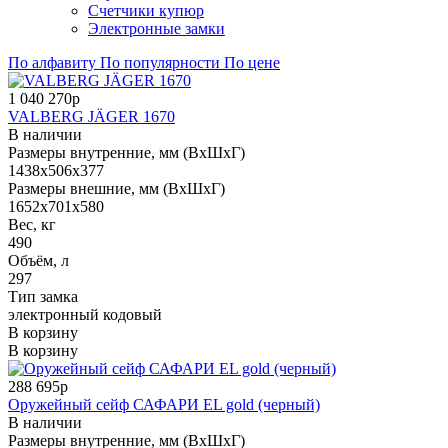
Счетчики купюр
Электронные замки
По алфавиту
По популярности
По цене
1 040 270р
VALBERG JÄGER 1670
В наличии
Размеры внутренние, мм (ВхШхГ)
1438x506x377
Размеры внешние, мм (ВхШхГ)
1652x701x580
Вес, кг
490
Объём, л
297
Тип замка
электронный кодовый
В корзину
В корзину
288 695р
Оружейный сейф САФАРИ EL gold (черный)
В наличии
Размеры внутренние, мм (ВхШхГ)