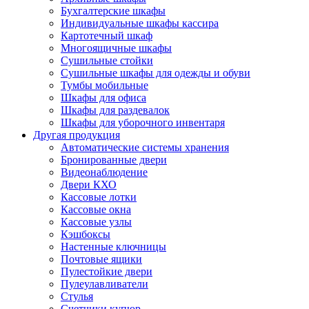
Бухгалтерские шкафы
Индивидуальные шкафы кассира
Картотечный шкаф
Многоящичные шкафы
Сушильные стойки
Сушильные шкафы для одежды и обуви
Тумбы мобильные
Шкафы для офиса
Шкафы для раздевалок
Шкафы для уборочного инвентаря
Другая продукция
Автоматические системы хранения
Бронированные двери
Видеонаблюдение
Двери КХО
Кассовые лотки
Кассовые окна
Кассовые узлы
Кэшбоксы
Настенные ключницы
Почтовые ящики
Пулестойкие двери
Пулеулавливатели
Стулья
Счетчики купюр