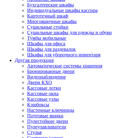
Бухгалтерские шкафы
Индивидуальные шкафы кассира
Картотечный шкаф
Многоящичные шкафы
Сушильные стойки
Сушильные шкафы для одежды и обуви
Тумбы мобильные
Шкафы для офиса
Шкафы для раздевалок
Шкафы для уборочного инвентаря
Другая продукция
Автоматические системы хранения
Бронированные двери
Видеонаблюдение
Двери КХО
Кассовые лотки
Кассовые окна
Кассовые узлы
Кэшбоксы
Настенные ключницы
Почтовые ящики
Пулестойкие двери
Пулеулавливатели
Стулья
Счетчики купюр